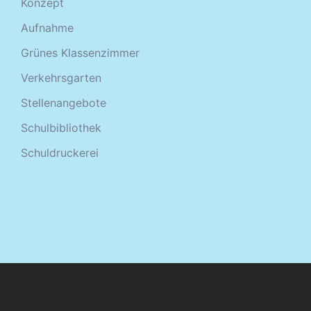
Konzept
Aufnahme
Grünes Klassenzimmer
Verkehrsgarten
Stellenangebote
Schulbibliothek
Schuldruckerei