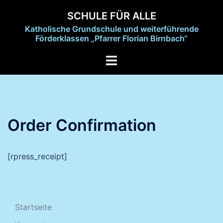
Zum
SCHULE FÜR ALLE
Inhalt
Katholische Grundschule und weiterführende
springen
Förderklassen „Pfarrer Florian Birnbach“
Menü
umschalten
Order Confirmation
[rpress_receipt]
Startseite