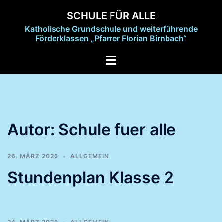
Zum
SCHULE FÜR ALLE
Inhalt
Katholische Grundschule und weiterführende
springen
Förderklassen „Pfarrer Florian Birnbach“
Menü
umschalten
Autor:
Schule fuer alle
26. MÄRZ 2020
ALLGEMEIN
Stundenplan Klasse 2
24. MÄRZ 2020
ALLGEMEIN